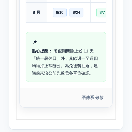
8 月
8/10
8/24
8/7
8/14
📌
貼心提醒：
暑假期間除上述 11 天
「統一暑休日」外，其餘週一至週四
均維持正常辦公。為免徒勞往返，建
議前來洽公前先致電各單位確認。
語傳系 敬啟