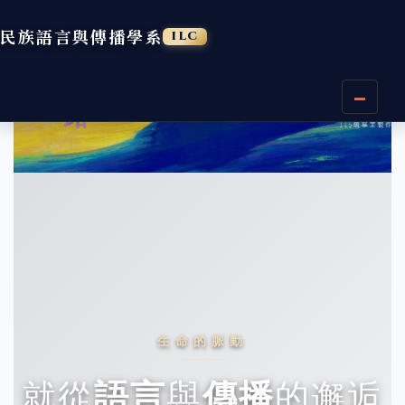
民族語言與傳播學系
ILC
跳
到
主
要
內
容
區
生命的脈動
就從
語言
與
傳播
的邂逅