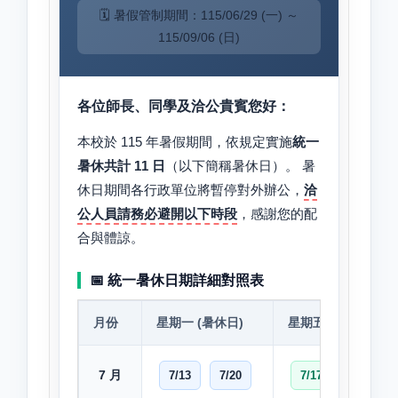
🗓️ 暑假管制期間：115/06/29 (一) ～
115/09/06 (日)
各位師長、同學及洽公貴賓您好：
本校於 115 年暑假期間，依規定實施
統一
暑休共計 11 日
（以下簡稱暑休日）。 暑
休日期間各行政單位將暫停對外辦公，
洽
公人員請務必避開以下時段
，感謝您的配
合與體諒。
📅 統一暑休日期詳細對照表
月份
星期一 (暑休日)
星期五 (暑休日)
7 月
7/13
7/20
7/17
7/24