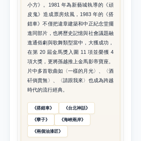
小方》。1981 年為新藝城執導的《頑
皮鬼》造成票房炫風，1983 年的《搭
錯車》不僅把違章建築和中正紀念堂擺
進同部片，也將歷史記憶與社會議題融
進通俗劇與歌舞類型當中，大獲成功，
在第 20 屆金馬獎入圍 11 項並榮獲 4
項大獎，更將孫越推上金馬影帝寶座。
片中多首歌曲如〈一樣的月光〉、〈酒
矸倘賣無〉、〈請跟我來〉也成為跨越
時代的流行經典。
《搭錯車》
《台北神話》
《孽子》
《海峽兩岸》
《兩個油漆匠》