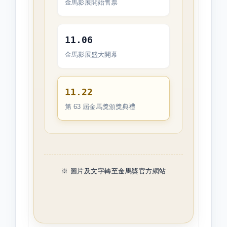
金馬影展開始售票
11.06
金馬影展盛大開幕
11.22
第 63 屆金馬獎頒獎典禮
※ 圖片及文字轉至金馬獎官方網站
★ 賀! 本系榮譽教授虞戡平
2026-07-27
導演榮獲第63屆金馬獎「終身成就
獎」