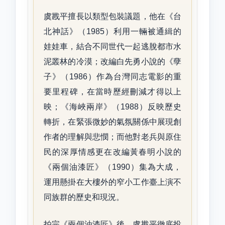
虞戡平擅長以類型包裝議題，他在《台
北神話》（1985）利用一輛被通緝的
娃娃車，結合不同世代一起逃脫都市水
泥叢林的冷漠；改編白先勇小說的《孽
子》（1986）作為台灣同志電影的重
要里程碑，在當時歷經刪減才得以上
映；《海峽兩岸》（1988）反映歷史
轉折，在緊張微妙的氣氛關係中展現創
作者的理解與悲憫；而他對老兵與原住
民的深厚情感更在改編黃春明小說的
《兩個油漆匠》（1990）集為大成，
運用懸掛在大樓外的窄小工作臺上演不
同族群的歷史和現況。
拍完《兩個油漆匠》後，虞戡平徹底投