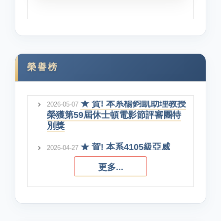
★ 賀! 本系簡月真教授當選
2026-06-01
財團法人原住民族語言研究發展基
金會第三屆董事
★ 賀! 本系傑出校友簡志霖
2026-05-21
Vava Isingkaunan考取國立臺灣大
榮譽榜
學地理環境資源學系博士班
★ 賀! 本系楊鈞凱助理教授
2026-05-07
榮獲第59屆休士頓電影節評審團特
別獎
★ 賀! 本系4105級亞威
2026-04-27
依．哈勇同學考取國立臺灣師範大
學體育與運動科學系碩士班
更多...