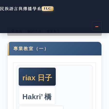
民族語言與傳播學系
ILC
跳
到
首頁
關於語傳
專業教室
主
要
內
專業教室（一）
容
區
riax 日子
Hakri’ 橋