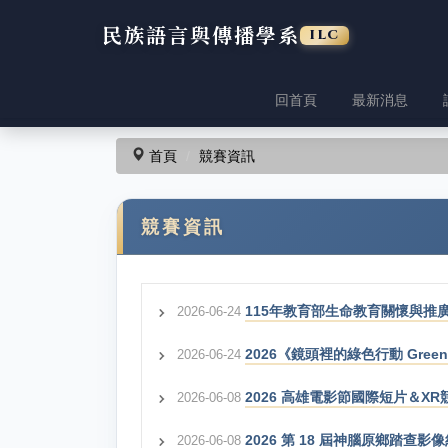
民族語言與傳播學系
ILC
回首頁
最新消息
跳
到
主
首頁
競賽資訊
要
內
容
競賽資訊
區
115年教育部生命教育關懷與推
2026-06-24
2026《鏡頭裡的綠色行動 Gree
2026-06-24
2026 高雄電影節國際短片＆XR
2026-06-08
2026 第 18 屆神腦原鄉踏查影
2026-06-08