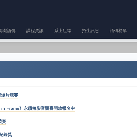
認識語傳
課程資訊
系上組織
招生訊息
語傳榜單
廣短片競賽
n in Frame》永續短影音競賽開放報名中
競賽
像紀錄獎