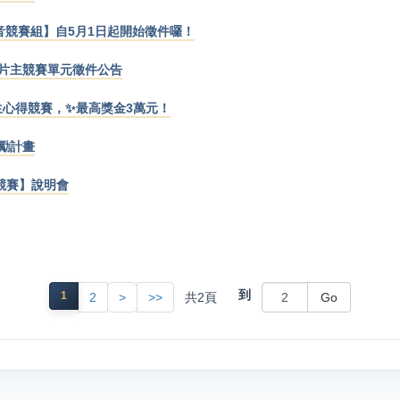
影音競賽組】自5月1日起開始徵件囉！
展短片主競賽單元徵件公告
生心得競賽，✨最高獎金3萬元！
獎勵計畫
案競賽】說明會
到
1
共
2
頁
2
>
>>
Go