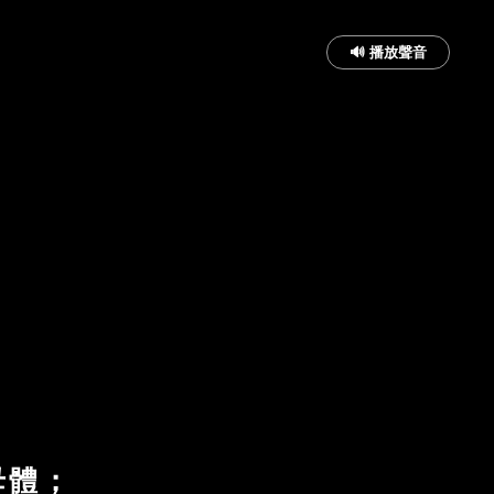
🔊 播放聲音
母體；