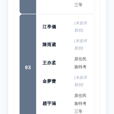
三等
(未提供
江亭儀
類別)
(未提供
陳雨葳
類別)
原住民
王亦柔
93
族特考
(未提供
金夢蕾
類別)
原住民
趙宇涵
族特考
三等