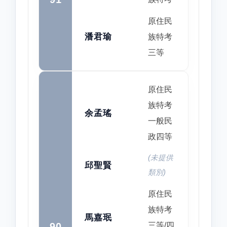
原住民
潘君瑜
族特考
三等
原住民
族特考
余孟瑤
一般民
政四等
(未提供
邱聖賢
類別)
原住民
族特考
馬嘉珉
90
三等/四