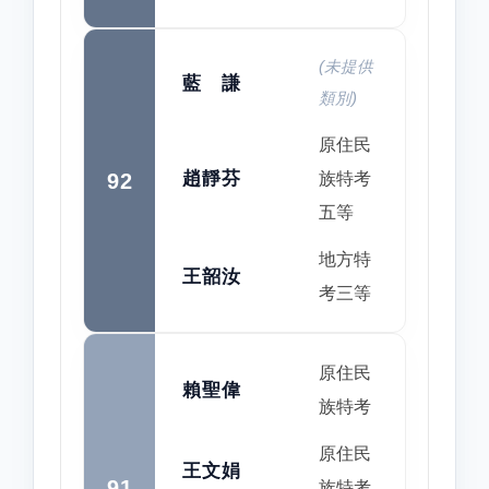
(未提供
藍 謙
類別)
原住民
趙靜芬
92
族特考
五等
地方特
王韶汝
考三等
原住民
賴聖偉
族特考
原住民
王文娟
91
族特考