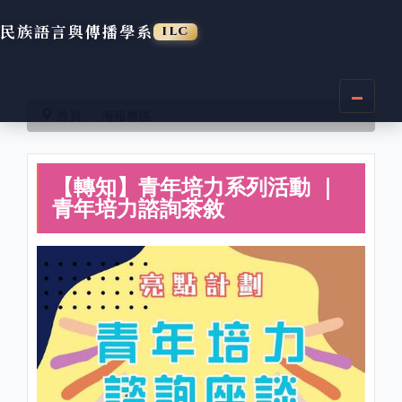
民族語言與傳播學系
ILC
跳
到
首頁
海報專區
主
要
內
【轉知】青年培力系列活動 ｜
容
區
青年培力諮詢茶敘