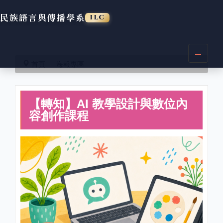
民族語言與傳播學系
ILC
跳
到
首頁
海報專區
主
要
內
【轉知】AI 教學設計與數位內
容
區
容創作課程