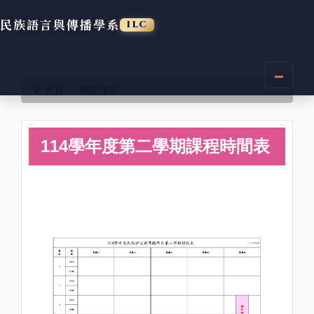
民族語言與傳播學系
ILC
跳
到
首頁
學期課表
主
要
內
114學年度第二學期課程時間表
容
區