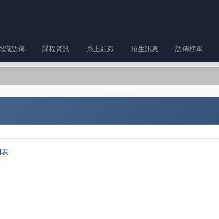
認識語傳
課程資訊
系上組織
招生訊息
語傳榜單
間表