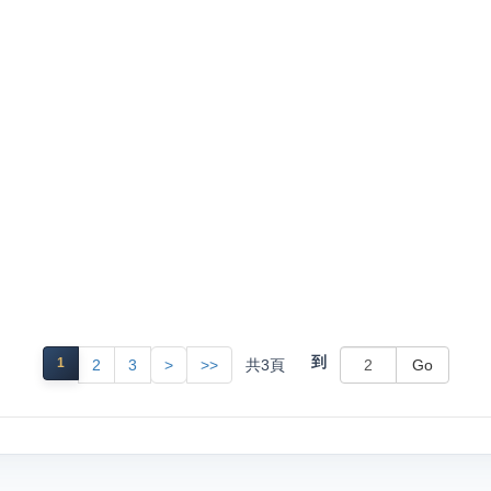
到
1
共
3
頁
2
3
>
>>
Go