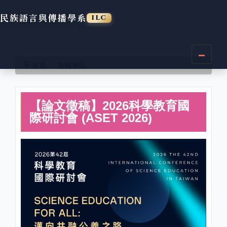
民族語言與傳播學系
ILC
跳
到
首頁
海報專區
主
要
內
【論文徵稿】2026科學教育國
容
區
際研討會 (ASET 2026)