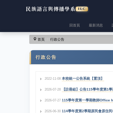
民族語言與傳播學系
ILC
回首頁
最新消息
跳
到
主
首頁
行政公告
要
內
容
行政公告
區
本校統一公告系統【置頂】
2022-11-08
【註冊組】公告115學年度第1學期
2026-07-28
115學年度第一學期教師Office h
2026-07-27
114學年度第2學期原民會原住
2026-06-30