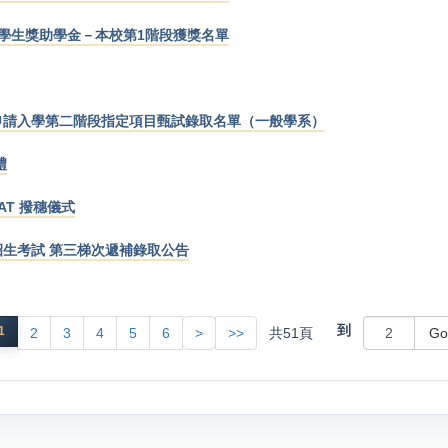
民學生獎助學金－本校第1階段獲獎名單
班申請入學第二階段指定項目甄試錄取名單（一般學系）
禮
KAT 撥穗儀式
招生考試 第三梯次遞補錄取公告
到
1
共
51
頁
2
3
4
5
6
>
>>
Go