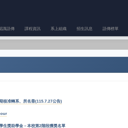
認識語傳
課程資訊
系上組織
招生訊息
語傳榜單
核准轉系、所名冊(115.7.27公告)
our
民學生獎助學金－本校第2階段獲獎名單