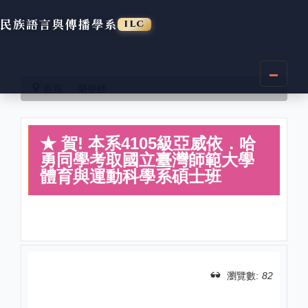
民族語言與傳播學系
ILC
跳
到
首頁
榮譽榜
主
要
內
★ 賀! 本系4105級亞威依．哈
容
區
勇同學考取國立臺灣師範大學
體育與運動科學系碩士班
瀏覽數:
82
分享