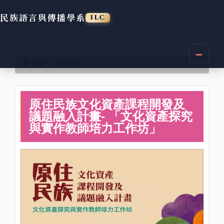
民族語言與傳播學系
ILC
跳
到
首頁
海報專區
主
要
內
原住民族文化資產課程開發及
容
區
議題融入計畫- 「文化資產探究
與實作教師培力工作坊」