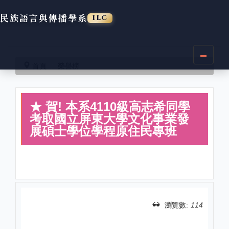
民族語言與傳播學系
ILC
跳
到
首頁
榮譽榜
主
要
內
★ 賀! 本系4110級高志希同學
容
區
考取國立屏東大學文化事業發
展碩士學位學程原住民專班
瀏覽數:
114
分享