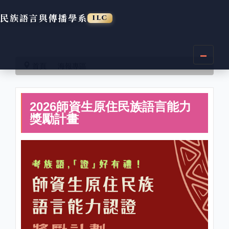
民族語言與傳播學系
ILC
跳
到
首頁
海報專區
主
要
內
2026師資生原住民族語言能力
容
區
獎勵計畫