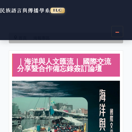
民族語言與傳播學系
ILC
跳
到
首頁
海報專區
主
要
內
｜海洋與人文匯流｜ 國際交流
容
區
分享暨合作備忘錄簽訂論壇