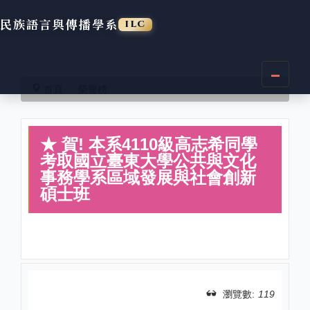
民族語言與傳播學系
ILC
跳
到
首頁
榮譽榜
主
要
內
★ 賀! 本系4110級高志希同學
容
區
考取國立臺東大學公共與文化
事務學系區域發展與社會創新
碩士班
瀏覽數:
119