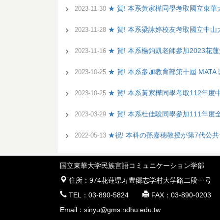
★ 賀! 本系黃家樺同學考取國立東
2023-11-30
★ 賀! 本系梁詠婷校友考取國立中
2023-11-28
★ 賀! 本系楊鈞凱老師參加2023
2023-11-16
★ 賀! 本系參加教育部第十屆 MAT
2023-10-25
★ 賀! 本系黃家樺同學考取112年度中
2023-10-25
★ 賀! 本系杜佳駿同學參加111年
2023-03-29
★祝! 本科の孫嘉穗教授が第7代公
2022-05-13
国立東華大学民族言語コミュニケーション学部
 住所：974花蓮県寿豊郷志学村大学路二段一号
 TEL：03-890-5824  FAX：03-890-0203
Email：sinyu@gms.ndhu.edu.tw