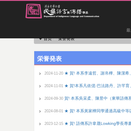
跳
最
到
主
首页
栄誉発表
要
内
容
栄誉発表
区
★ 賀! 本系李遠哲、謝帛樺、陳潔希、
2024-11-20
★ 賀!本系凡依偲·巴法路丹、許芊
2024-11-01
賀! 本系吳采柔、陳昱中（東華語傳系影視
2024-09-30
★ 賀! 本系黃家樺同學通過高級中
2024-08-01
★ 賀! 語傳系許韋晟Lowking
2023-12-15