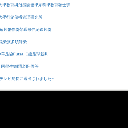
華大學教育與潛能開發學系科學教育碩士班
山大學行銷傳播管理研究所
花蓮短片創作獎榮獲最佳紀錄片獎
A 獎榮獲多項殊榮
華足協Futsal C級足球裁判
度全國學生舞蹈比賽-優等
共テレビ局長に選出されました~