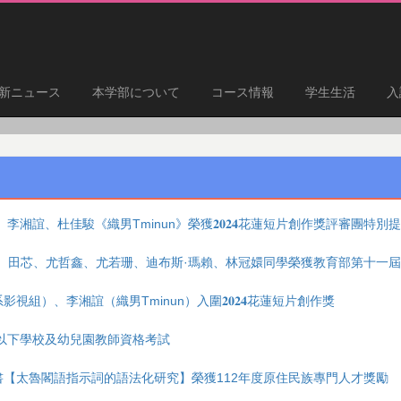
新ニュース
本学部について
コース情報
学生生活
入
李湘誼、杜佳駿《織男Tminun》榮獲𝟐𝟎𝟐𝟒花蓮短片創作獎評審團特別
育、田芯、尤哲鑫、尤若珊、迪布斯·瑪賴、林冠嬛同學榮獲教育部第十一屆
組）、李湘誼（織男Tminun）入圍𝟐𝟎𝟐𝟒花蓮短片創作獎
等以下學校及幼兒園教師資格考試
學長專書【太魯閣語指示詞的語法化研究】榮獲112年度原住民族專門人才獎勵