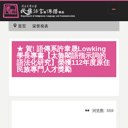
跳
首页
栄誉発表
到
主
要
★ 賀! 語傳系許韋晟Lowking
内
容
學長專書【太魯閣語指示詞的
区
語法化研究】榮獲112年度原住
民族專門人才獎勵
浏览数:
559
分享