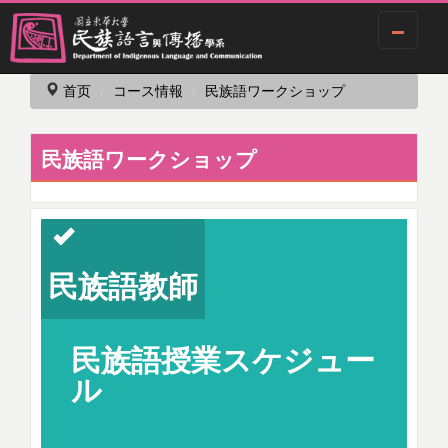
跳
首页
コース情報
民族語ワークショップ
到
主
要
民族語ワークショップ
内
容
区
民族語教師
民族語授業スケジュー
ル