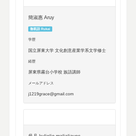
簡淑惠 Aruy
魯凱語 Rukai
学歴
国立屏東大学 文化創意産業学系文学修士
経歴
屏東県霧台小学校 族語講師
メールアドレス
j1219grace@gmail.com
吳凡 kuljelje maljaljaves