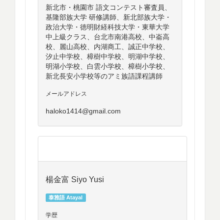
新北市・桃園市 語文コンテスト審査員、
基隆部族大学 研修講師、新北部族大学・
政治大学・徳明財経科技大学・東華大学
中上級クラス、台北市南港高校、中崙高
校、麗山高校、内湖商工、誠正中学校、
汐止中学校、樟樹中学校、明湖中学校、
明湖小学校、白雲小学校、樟樹小学校、
新北長安小学校等のアミ族語課程講師
メールアドレス
haloko1414@gmail.com
楊金富 Siyo Yusi
泰雅語 Atayal
学歴