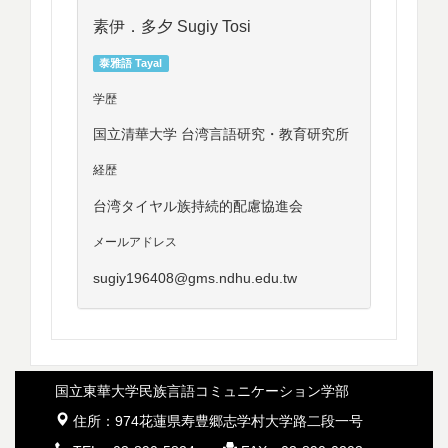
素伊．多夕 Sugiy Tosi
泰雅語 Tayal
学歴
国立清華大学 台湾言語研究・教育研究所
経歴
台湾タイヤル族持続的配慮協進会
メールアドレス
sugiy196408@gms.ndhu.edu.tw
国立東華大学民族言語コミュニケーション学部
 住所：974花蓮県寿豊郷志学村大学路二段一号