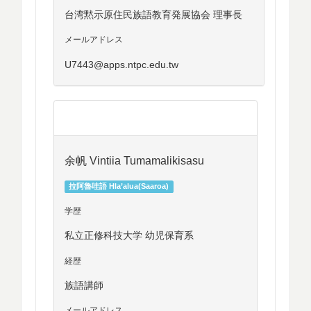
台湾黙示原住民族語教育発展協会 理事長
メールアドレス
U7443@apps.ntpc.edu.tw
余帆 Vintiia Tumamalikisasu
拉阿魯哇語 Hla’alua(Saaroa)
学歴
私立正修科技大学 幼児保育系
経歴
族語講師
メールアドレス