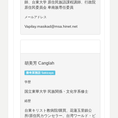
師、台東大学 原住民族語課程講師、行政院
原住民委員会 卑南族専任委員
メールアドレス
Vapilay.masikad@msa.hinet.net
胡美芳 Canglah
撒奇萊雅語 Sakizaya
学歴
国立東華大学 民族関係・文化学系修士
経歴
台東キリスト教病院/購買、花蓮玉里鎮公
所/原住民カウンセラー、台湾ワールド・ビ