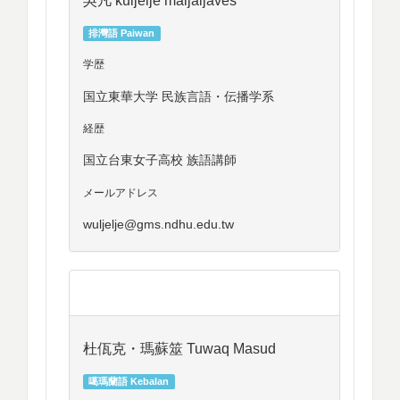
排灣語 Paiwan
学歴
国立東華大学 民族言語・伝播学系
経歴
国立台東女子高校 族語講師
メールアドレス
wuljelje@gms.ndhu.edu.tw
杜佤克・瑪蘇筮 Tuwaq Masud
噶瑪蘭語 Kebalan