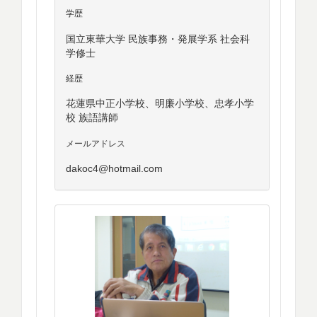
学歴
国立東華大学 民族事務・発展学系 社会科
学修士
経歴
花蓮県中正小学校、明廉小学校、忠孝小学
校 族語講師
メールアドレス
dakoc4@hotmail.com