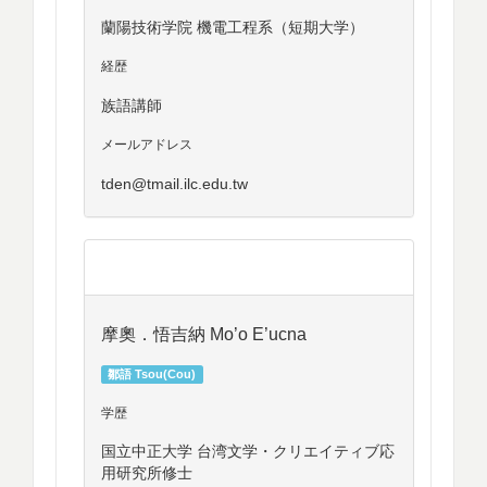
蘭陽技術学院 機電工程系（短期大学）
経歴
族語講師
メールアドレス
tden@tmail.ilc.edu.tw
摩奧．悟吉納 Mo’o E’ucna
鄒語 Tsou(Cou)
学歴
国立中正大学 台湾文学・クリエイティブ応
用研究所修士