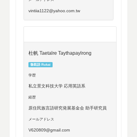
vintiia1122@yahoo.com.tw
杜帆 Taetalre Taythapaylrong
魯凱語 Rukai
学歴
私立景文科技大学 応用英語系
経歴
原住民族言語研究発展基金会 助手研究員
メールアドレス
V620809@gmail.com