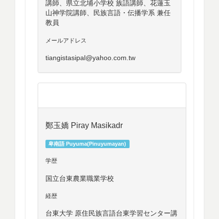
講師、県立北埔小学校 族語講師、花蓮玉
山神学院講師、民族言語・伝播学系 兼任
教員
メールアドレス
tiangistasipal@yahoo.com.tw
鄭玉嬌 Piray Masikadr
卑南語 Puyuma(Pinuyumayan)
学歴
国立台東農業職業学校
経歴
台東大学 原住民族言語台東学習センター講