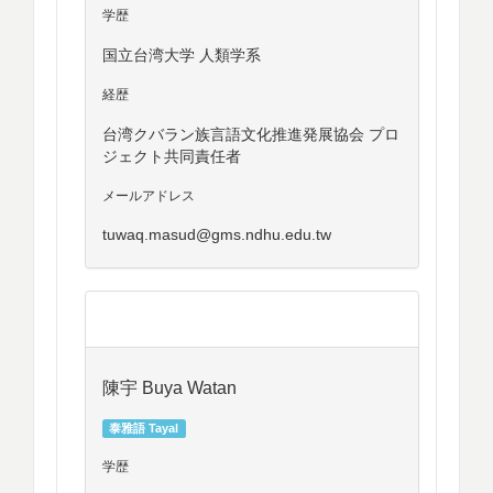
学歴
国立台湾大学 人類学系
経歴
台湾クバラン族言語文化推進発展協会 プロ
ジェクト共同責任者
メールアドレス
tuwaq.masud@gms.ndhu.edu.tw
陳宇 Buya Watan
泰雅語 Tayal
学歴