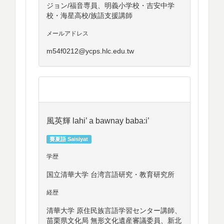
ジョン/福音専員、明義小学校・吉安中学
校・海星高校/族語支援講師
メールアドレス
m54f0212@ycps.hlc.edu.tw
風英輝 lahi’ a bawnay baba:i’
賽夏語 Saisiyat
学歴
国立清華大学 台湾言語研究・教育研究所
経歴
清華大学 原住民族言語学習センター講師、
苗栗県文化局 無形文化遺産審議委員、新北