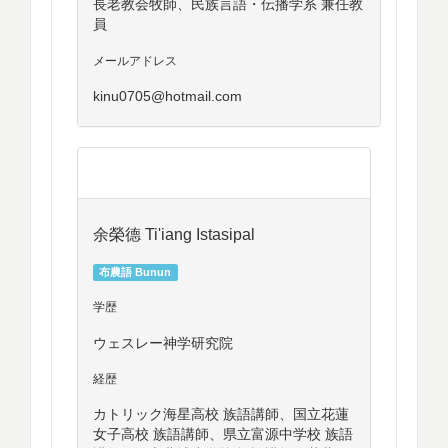
長老教会牧師、民族言語・伝播学系 兼任教
員
メールアドレス
kinu0705@hotmail.com
余榮德 Ti'iang Istasipal
布農語 Bunun
学歴
ウェスレー神学研究院
経歴
カトリック海星高校 族語講師、国立花蓮
女子高校 族語講師、県立富源中学校 族語