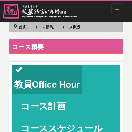
跳
首页
コース情報
コース概要
到
主
要
コース概要
内
容
区
教員Office Hour
コース計画
コーススケジュール