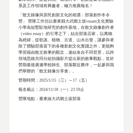
系及工作領域有興趣者，極力推薦報名！
「散文錄像與原民創新文化的相遇：部落創作冬令
營」 營隊工作坊以臺東縣大武鄉土坂vusam文化實驗
小學為短暫駐地研究的創作基地，在散文錄像創作者
（video essay）的引導之下，結合部落店家，以萬物
為經緯，從歌謠、植物、古道、山水出發，讓參與者
除了體驗部落當下的各種新創文化實踐之外，更能夠
學習藉由散文敘事的觀念，連結各自不同背景，以跨
領域思維共同分組拍攝影片提出新的敘事觀點，並於
營期最後廣邀學校師生、部落鄰近夥伴，一起參與我
們舉辦的「散文錄像分享會」。
營期時間：2025/1/15（三）～17（五）
報名截止：2024/11/18（一）23:59止
營隊地點：臺東線大武鄉土坂部落