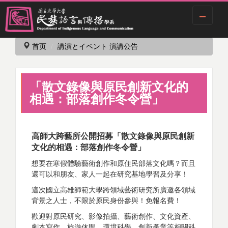
跳
首页
講演とイベント 演講公告
到
主
要
「散文錄像與原民創新文化的
内
容
相遇：部落創作冬令營」
区
高師大跨藝所公開招募「散文錄像與原民創新
文化的相遇：部落創作冬令營」
想要在寒假體驗藝術創作和原住民部落文化嗎？而且
還可以和朋友、家人一起在研究基地學習及分享！
這次國立高雄師範大學跨領域藝術研究所廣邀各領域
背景之人士，不限於原民身份參與！免報名費！
歡迎對原民研究、影像拍攝、藝術創作、文化資產、
劇本寫作、旅遊休閒、環境科學、創新產業等相關科