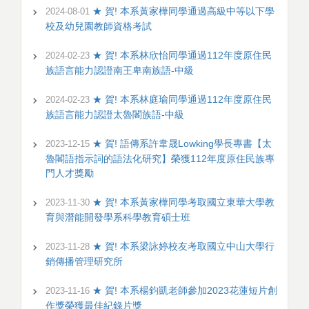
★ 賀! 本系黃家樺同學通過高級中等以下學
2024-08-01
校及幼兒園教師資格考試
★ 賀! 本系林欣怡同學通過112年度原住民
2024-02-23
族語言能力認證南王卑南族語-中級
★ 賀! 本系林庭瑜同學通過112年度原住民
2024-02-23
族語言能力認證太魯閣族語-中級
★ 賀! 語傳系許韋晟Lowking學長專書【太
2023-12-15
魯閣語指示詞的語法化研究】榮獲112年度原住民族專
門人才獎勵
★ 賀! 本系黃家樺同學考取國立東華大學教
2023-11-30
育與潛能開發學系科學教育碩士班
★ 賀! 本系梁詠婷校友考取國立中山大學行
2023-11-28
銷傳播管理研究所
★ 賀! 本系楊鈞凱老師參加2023花蓮短片創
2023-11-16
作獎榮獲最佳紀錄片獎