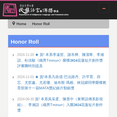
Jump
Home
Honor Roll
to
the
main
Honor Roll
content
block
★ 賀! 本系李遠哲、謝帛樺、陳潔希、李湘
2024-11-20
誼、杜佳駿《織男Tminun》榮獲𝟐𝟎𝟐𝟒花蓮短片創作獎
評審團特別提及
★ 賀!本系凡依偲·巴法路丹、許芊育、田
2024-11-01
芯、尤哲鑫、尤若珊、迪布斯·瑪賴、林冠嬛同學榮獲教
育部第十一屆MATA獎紀錄片類銀獎
賀! 本系吳采柔、陳昱中（東華語傳系影視
2024-09-30
組）、李湘誼（織男Tminun）入圍𝟐𝟎𝟐𝟒花蓮短片創作
獎