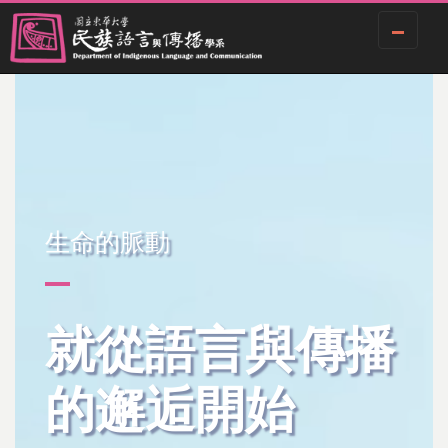
Jump
to
the
main
content
block
生命的脈動
就從語言與傳播
的邂逅開始