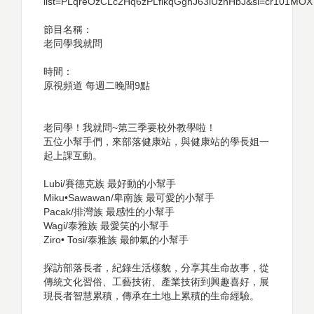
list=PLqreOzCLc2Hq6zPLfikqGghJ63lUznHbJ&si=cr101MO
節目名稱：
老同學我就問
時間：
原視頻道 每週二晚間9點
老同學！我就問~第三季要校外教學啦！
五位小幫手們，來部落健康站，與健康站的學長姐一
起上課互動。
Lubi/賽德克族 最好動的小幫手
Miku•Sawawan/卑南族 最可愛的小幫手
Pacak/排灣族 最感性的小幫手
Wagi/泰雅族 最愛笑的小幫手
Ziro• Tosi/泰雅族 最帥氣的小幫手
探訪部落長者，紀錄生活樣貌，分享其生命故事，從
傳統文化習俗、工藝技術、產業技術到興趣喜好，展
現長者智慧累積，傳承在土地上累積的生命經驗。